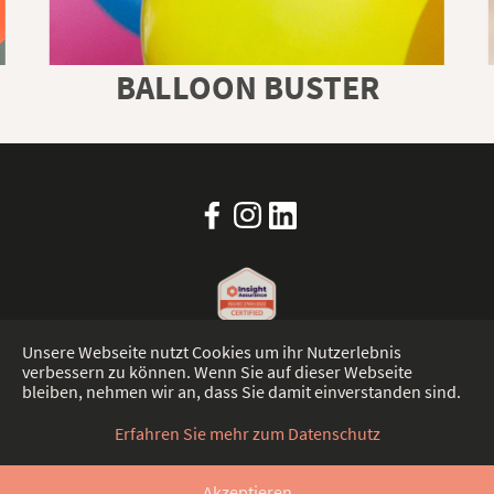
BALLOON BUSTER
Unsere Webseite nutzt Cookies um ihr Nutzerlebnis
verbessern zu können. Wenn Sie auf dieser Webseite
bleiben, nehmen wir an, dass Sie damit einverstanden sind.
IMPRESSUM
DATENSCHUTZERKLÄRUNG
TRUST CENTER
Erfahren Sie mehr zum Datenschutz
MADE WITH 🦙 IN
HANNOVER
© 2026
Akzeptieren